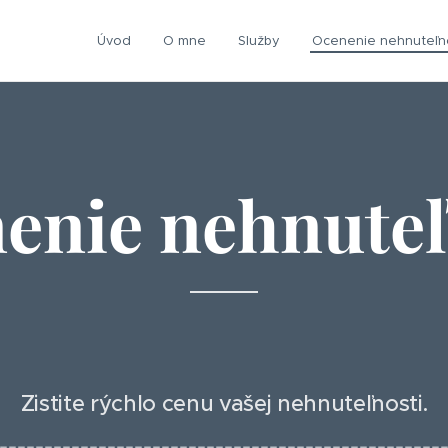
Úvod
O mne
Služby
Ocenenie nehnuteľn
enie nehnuteľ
Zistite rýchlo cenu vašej nehnuteľnosti.
-------------------------------------------------