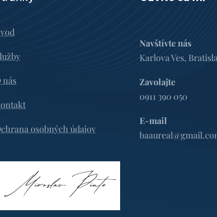
vod
Navštívte nás
lužby
Karlova Ves, Bratisl
 nás
Zavolajte
0911 390 050
ontakt
E-mail
chrana osobných údajov
baaureal@gmail.c