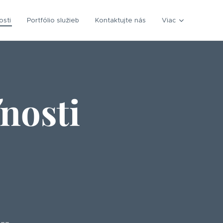
osti
Portfólio služieb
Kontaktujte nás
Viac
nosti
---