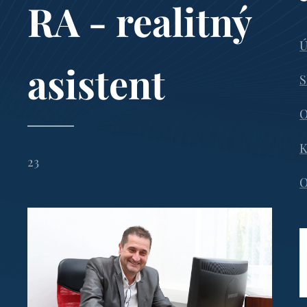
RA - realitný
Ú
asistent
S
O
K
23
O