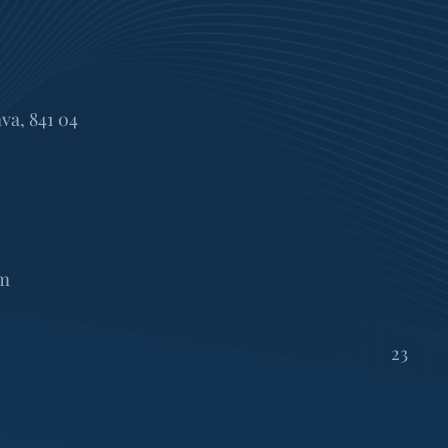
ava, 841 04
om
23