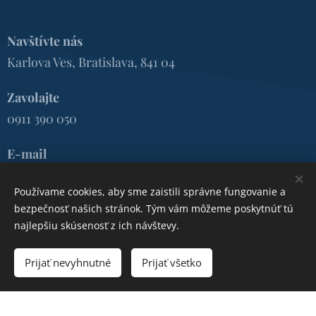
Navštívte nás
Karlova Ves, Bratislava, 841 04
Zavolajte
0911 390 050
E-mail
baaureal@gmail.com
Používame cookies, aby sme zaistili správne fungovanie a
bezpečnosť našich stránok. Tým vám môžeme poskytnúť tú
23
najlepšiu skúsenosť z ich návštevy.
Prijať nevyhnutné
Prijať všetko
Vytvoriť stránky
Vytvorte si webové stránky zdarma!
Vytvorené službou
Webnode
Cookies